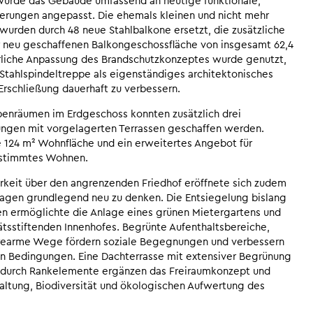
wurde das Gebäude umfassend an heutige funktionale,
derungen angepasst. Die ehemals kleinen und nicht mehr
wurden durch 48 neue Stahlbalkone ersetzt, die zusätzliche
er neu geschaffenen Balkongeschossfläche von insgesamt 62,4
derliche Anpassung des Brandschutzkonzeptes wurde genutzt,
tahlspindeltreppe als eigenständiges architektonisches
Erschließung dauerhaft zu verbessern.
enräumen im Erdgeschoss konnten zusätzlich drei
ungen mit vorgelagerten Terrassen geschaffen werden.
 124 m² Wohnfläche und ein erweitertes Angebot für
estimmtes Wohnen.
rkeit über den angrenzenden Friedhof eröffnete sich zudem
lagen grundlegend neu zu denken. Die Entsiegelung bislang
hen ermöglichte die Anlage eines grünen Mietergartens und
ätsstiftenden Innenhofes. Begrünte Aufenthaltsbereiche,
erearme Wege fördern soziale Begegnungen und verbessern
en Bedingungen. Eine Dachterrasse mit extensiver Begrünung
durch Rankelemente ergänzen das Freiraumkonzept und
ltung, Biodiversität und ökologischen Aufwertung des