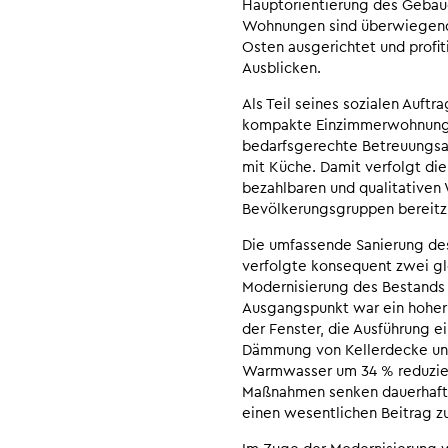
Hauptorientierung des Gebäud
Wohnungen sind überwiegend 
Osten ausgerichtet und profit
Ausblicken.
Als Teil seines sozialen Auftr
kompakte Einzimmerwohnungen
bedarfsgerechte Betreuungs
mit Küche. Damit verfolgt die
bezahlbaren und qualitativen 
Bevölkerungsgruppen bereitzu
Die umfassende Sanierung des
verfolgte konsequent zwei gle
Modernisierung des Bestands 
Ausgangspunkt war ein hoher
der Fenster, die Ausführun
Dämmung von Kellerdecke und
Warmwasser um 34 % reduzier
Maßnahmen senken dauerhaft d
einen wesentlichen Beitrag z