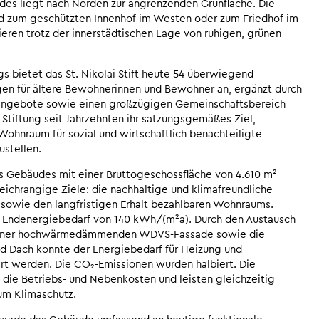
es liegt nach Norden zur angrenzenden Grünfläche. Die
zum geschützten Innenhof im Westen oder zum Friedhof im
ieren trotz der innerstädtischen Lage von ruhigen, grünen
ags bietet das St. Nikolai Stift heute 54 überwiegend
 für ältere Bewohnerinnen und Bewohner an, ergänzt durch
angebote sowie einen großzügigen Gemeinschaftsbereich
 Stiftung seit Jahrzehnten ihr satzungsgemäßes Ziel,
Wohnraum für sozial und wirtschaftlich benachteiligte
stellen.
 Gebäudes mit einer Bruttogeschossfläche von 4.610 m²
ichrangige Ziele: die nachhaltige und klimafreundliche
sowie den langfristigen Erhalt bezahlbaren Wohnraums.
 Endenergiebedarf von 140 kWh/(m²a). Durch den Austausch
g einer hochwärmedämmenden WDVS-Fassade sowie die
 Dach konnte der Energiebedarf für Heizung und
t werden. Die CO₂-Emissionen wurden halbiert. Die
ie Betriebs- und Nebenkosten und leisten gleichzeitig
um Klimaschutz.