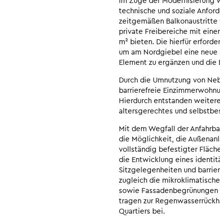
Im Zuge der Modernisierung 
technische und soziale Anfor
zeitgemäßen Balkonaustritte 
private Freibereiche mit ein
m² bieten. Die hierfür erfor
um am Nordgiebel eine neue S
Element zu ergänzen und die 
Durch die Umnutzung von Neb
barrierefreie Einzimmerwohn
Hierdurch entstanden weitere
altersgerechtes und selbstb
Mit dem Wegfall der Anfahrba
die Möglichkeit, die Außenan
vollständig befestigter Fläc
die Entwicklung eines identit
Sitzgelegenheiten und barri
zugleich die mikroklimatisch
sowie Fassadenbegrünungen 
tragen zur Regenwasserrückha
Quartiers bei.