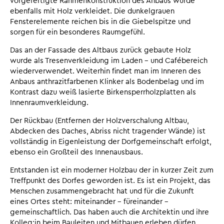
vorgefertigte Rahmenkonstruktion des Anbaus wurde
ebenfalls mit Holz verkleidet. Die dunkelgrauen
Fensterelemente reichen bis in die Giebelspitze und
sorgen für ein besonderes Raumgefühl.
Das an der Fassade des Altbaus zurück gebaute Holz
wurde als Tresenverkleidung im Laden – und Cafébereich
wiederverwendet. Weiterhin findet man im Inneren des
Anbaus anthrazitfarbenen Klinker als Bodenbelag und im
Kontrast dazu weiß lasierte Birkensperrholzplatten als
Innenraumverkleidung.
Der Rückbau (Entfernen der Holzverschalung Altbau,
Abdecken des Daches, Abriss nicht tragender Wände) ist
vollständig in Eigenleistung der Dorfgemeinschaft erfolgt,
ebenso ein Großteil des Innenausbaus.
Entstanden ist ein moderner Holzbau der in kurzer Zeit zum
Treffpunkt des Dorfes geworden ist. Es ist ein Projekt, das
Menschen zusammengebracht hat und für die Zukunft
eines Ortes steht: miteinander – füreinander –
gemeinschaftlich. Das haben auch die Architektin und ihre
Kolleg:in beim Bauleiten und Mitbauen erleben dürfen.